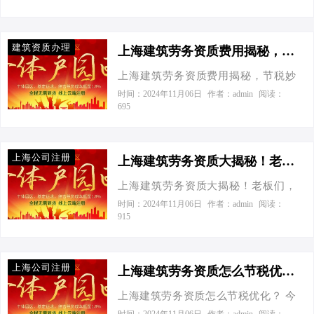
什么妙招能让我们公司也松快松快？”
了500万，我们来看看不同形态下的税
着几分急切与期待：“老李啊，我这有
我一听乐了，这不就是专业对口嘛！
务差异： 个体工商户（核定征收）：
个大项目，但得先搞定建筑劳务资
于是，咱们就来聊聊上海建筑劳务资
建筑资质办理
无…
质，你说这流程复杂不？还有啥节税
上海建筑劳务资质费用揭秘，节税妙招助你轻松成老板！-上海建筑劳务资质有什么费用
质怎么省税，特别是针对像张总这样
妙招不？”我笑着回应：“张总，您算找
的中小企业老板，让你们的钱包兴高
上海建筑劳务资质费用揭秘，节税妙
对人了，咱一步步来，保证让您既快
采烈地“减肥”成功。 话说回来，建筑
招助你轻松成老板！ 今天接到一个老
时间：2024年11月06日
作者：admin
阅读：
又稳，还顺便给您钱包减减负！” 一、
695
行业作为国民经济的支柱之一，既承
板电话，张口就问：“听说你们爱税宝
建筑劳务资质办理流程概览 在上海，
载着城市建设的重任，也是税收贡献
对上海建筑劳务资质的费用门儿清，
想要顺利拿到建筑劳务资质，就像是
的大户。但税负过重，难免会让企业
还能帮企业节税？我这有个项目，正
闯关游戏，每一步都得精心策划。咱
上海公司注册
主感到“压…
愁成本高，利润薄呢！”我一听，乐
上海建筑劳务资质大揭秘！老板们，你们真的懂怎么节税吗？-上海建筑劳务资质有什么要求
们先从基础做起，逐步升级打怪。 第
了，这可是送上门的“节税锦囊”案例
一步：公司注册 首先，得有个“根据
上海建筑劳务资质大揭秘！老板们，
啊！ 上海，这座魔都，建筑行业的竞
地”——也就是您的公司。选择“个体工
你们真的懂怎么节税吗？ 今天接到一
时间：2024年11月06日
作者：admin
阅读：
争就像陆家嘴的高楼，一山更比一山
915
商户核定征收”还是“有限公司”，这里
个老板电话，一开口就直入正题：“听
高。但别怕，咱们今天就来聊聊，如
面大有学问。别急，咱们后面细聊。
说上海的建筑劳务资质要求很严格，
何在保证合规的前提下，精打细算，
第二步：调兵遣将 接着，按照建…
而且税务上也有很多门道，能不能给
用好政策，省下真金白银。 首先，咱
上海公司注册
我详细讲讲？”我一听，这可得好好说
上海建筑劳务资质怎么节税优化？-上海建筑劳务资质怎么节税优化
们得明确，办理建筑劳务资质，那是
道说道了。毕竟，作为中小企业财税
必不可少的门票。就像去高级餐厅，
上海建筑劳务资质怎么节税优化？ 今
领域的“老鸟”，我对这块可是了如指
没预订座位可不行。这费用嘛，就像
天接到一个老板电话，一开口就诉