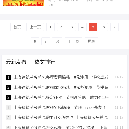
时间：2024年11月06日
作者：admin
阅读：
掌。 咱们先来说说上海建筑劳务资质
731
是那道精致的开胃菜，虽然不是大餐
苦：“我这建筑公司啊，去年挣了500
的那些事儿。想要在上海接活儿，没
主角，但也讲究色香味俱全——官方
万，结果税也交了将近100万！”我一
有相应的资质那是寸步难行。特别是
数据显示，直接成本加上间接花费，
听，心里有数了。在财税领域摸爬滚
对于建筑劳务公司来说，资质就是敲
轻轻松松就能达…
首页
上一页
打多年，这种痛点我太熟悉了。咱们
1
2
3
4
5
6
7
门砖，是参与市场竞争的基础。那
今天就来聊聊，上海的建筑劳务企
么，具体要求有哪些呢？ 你得有企业
业，特别是那些手握资质的，怎么通
8
9
10
下一页
尾页
法人营业执照，这是最基本的“身份
过合法手段，让钱包鼓得更实在些。
证”。你得证明你的公司是合法存在
个体工商户VS有限公司：节税大比拼
的。 建筑劳务资质分为不同等级，从
最新发布
热文排行
先给大家看个对比案例，感受下不同
施工劳务资质不分等级到各专业作业
主体下的税务差异有多大。老王是个
资质等，每个…
精明的建筑包工头，他手下有个项目
上海建筑劳务总包办理费用揭秘：0元注册，轻松成老板！-上海建筑劳务总包办理费用
11-15
1
部，原本是某建筑公司的分公司形式
上海建筑劳务总包财税优化秘籍！0元办资质，节税高达80%-上海建筑劳务总包财税优化
11-15
2
运营，一年到头辛辛苦苦，净利润也
就500万左右。按照有限公司的标准来
上海建筑劳务总包核定征收：节税新策略，助力企业轻装上阵！-上海建筑劳务总包核定征收
11-15
3
算，要先交25%的企业所得税，也就是
上海建筑劳务总包财税奖励揭秘：节税百万不是梦！-上海建筑劳务总包财税奖励
11-15
4
125万没了，剩下375万还得纳20…
上海建筑劳务总包需要什么资料？-上海建筑劳务总包需要什么资料
11-15
5
上海建筑劳务总包怎么代办：节税妙招大揭秘！-上海建筑劳务总包怎么代办
11-14
6