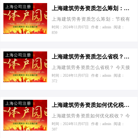
支个招！”我一听乐了，这不就是送上
上海公司注册
门的“疑难杂症”吗？正好借此机会，给
上海建筑劳务资质怎么筹划：节税有道，资质无忧-上海建筑劳务资质怎么筹划
大家聊聊上海建筑劳务资质那些事
上海建筑劳务资质怎么筹划：节税有
儿，特别是怎么通过财税小妙招，让
道，资质无忧 今天接到一个老板电
时间：2024年11月07日
作者：admin
阅读：
你的企业在合法合规中笑傲江湖。 第
859
话，张总的声音透过听筒，带着几分
一步：了解政策，心中有数 在上海，
急切又不失礼貌：“嘿，财税小能手，
想要办理建筑劳务资质，首先得摸透
我这有个难题，刚接了上海的大项
政策脉络。根据上海市住房和城乡建
上海公司注册
目，但建筑劳务资质这块儿，还有税
上海建筑劳务资质怎么省税？-上海建筑劳务资质怎么省税
设管理委员会官网的最新数据，2023
务筹划，真是一头雾水啊！”我笑着安
年申请建筑劳务资质的企业比去年增
上海建筑劳务资质怎么省税？ 今天接
抚他：“张总，您算找对人了。咱们今
长了15%，这说明啥？说明市场竞争更
到一个老板电话，张总的声音透过听
时间：2024年11月07日
作者：admin
阅读：
天就来一场‘资质与节税’的深度对话，
372
激烈了，但也意味着行业活力满满。
筒传来，带着几分焦急：“喂，李专家
保证让您豁然开朗，心里有数。” 建筑
所以，第一步，你得去官方网站下载
吗？我是张总，最近我们公司税务压
之都的“紧箍咒” 上海，这座东方大都
那份最新版的《建筑业企业资质标
力山大，听说你对财税优化很有一
市，建筑业如同其天际线一般，高耸
上海公司注册
准》，…
套，特地来请教上海建筑劳务资质怎
上海建筑劳务资质如何优化税收？-上海建筑劳务资质如何优化税收
入云，竞争激烈。而建筑劳务资质，
么省税的问题。我们这行竞争这么激
就像是企业手中的“通行证”，没有它，
上海建筑劳务资质如何优化税收？ 今
烈，成本控制可是关键啊！”我笑着回
再大的雄心壮志也只能望高楼兴叹。
天接到一个老板电话，他问我：“我们
时间：2024年11月07日
作者：admin
阅读：
应：“张总，您算是找对人了。咱们今
597
根据最新数据，拥有高级资质的建筑
做建筑工程的，怎么样能合理又合法
天就好好聊聊，如何让您的建筑公司
企业在市场上的中标率比无资质或低