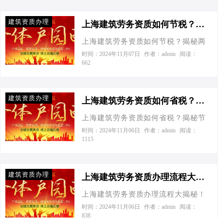
地少交点税呢？”这个问题问得好，就
在合法合规的前提下，轻松‘瘦身’税务
资质的企业高出近40%，这差距，就…
像你请客吃饭，既想让朋友们吃得开
负担。” 一、个体工商户VS有限公
建筑资质办理
心，又想钱包不那么心疼，关键就在
上海建筑劳务资质如何节税？揭秘两大策略，让你轻松省下一辆车！-上海建筑劳务资质如何节税
司：节税大比拼 我们先从基础说起。
于怎么点菜、怎么利用优惠。咱们今
在上海，乃至全国，建筑劳务公司常
上海建筑劳务资质如何节税？揭秘两
天就来聊聊上海建筑劳务资质如何优
见的经营实体有个体工商户和有限公
大策略，让你轻松省下一辆车！ 今天
时间：2024年11月07日
作者：admin
阅读：
化税收这个话题，让你的企业既能赚
662
司两种形式。不同的组织形式，在税
接到一个老板电话，张总的声音透过
钱又能省钱。 个体工商户核定征收VS
收上可是大有文章可做。就拿张总的
听筒，带着几分急切与期待：“听说你
有限公司：节税大比拼 首先，我们得
公司来说，如果年净利润达到500万
对财税这块门儿清，我这有个难题想
知道，在上海搞建筑劳务，你可以选
建筑资质办理
元，我们…
请教。我们公司在上海做建筑劳务
上海建筑劳务资质如何省税？揭秘节税新策略！-上海建筑劳务资质如何省税
择注册个体工商户或者成立有限公
的，资质齐全，但税负重啊，有没有
司。这两者在税收上可是大有文章。
上海建筑劳务资质如何省税？揭秘节
啥合法又高效的节税妙招？”我一听乐
就拿去年我服务的两家公司来说，A公
税新策略！ 我是一位拥有多年财税管
时间：2024年11月06日
作者：admin
阅读：
了，这问题问对人了，毕竟在财税领
1115
司是个体工商户，B公司是有限公司，
理经验的中小企业服务专家，对工商
域摸爬滚打多年，谁还没点压箱底的
都是做建筑劳务的，年净利润大概是
注册、节税优化、记账报税及股权架
宝贝呢？咱们今天就来聊聊上海建筑
500万元。我们来看看它们的税负对
构设计有着深入的研究和丰富的实践
劳务资质如何巧妙节税，特别是个体
建筑资质办理
比。 A…
经验。 今天接到一个老板电话，张总
上海建筑劳务资质办理流程大揭秘！老板必看，省时更省钱-上海建筑劳务资质有什么流程
工商户与有限公司之间的那些“秘密”。
在电话那头儿，声音里带着急：“哎，
一、个体工商户VS有限公司：一场节
上海建筑劳务资质办理流程大揭秘！
李专家，我这建筑劳务公司成本压力
税的较量 先来点硬核数据对比，让数
老板必看，省时更省钱 今天接到一个
时间：2024年11月06日
作者：admin
阅读：
山大，听说您是节税小能手，有没有
838
字说话。假设你的企业年净利润达到
老板电话，张总的声音透过听筒，带