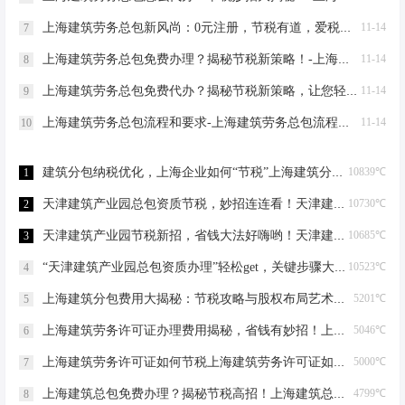
上海建筑劳务总包新风尚：0元注册，节税有道，爱税宝助力企业轻装上阵！-上海建筑劳务总包需要到场吗？
11-14
7
上海建筑劳务总包免费办理？揭秘节税新策略！-上海建筑劳务总包免费办理吗？
11-14
8
上海建筑劳务总包免费代办？揭秘节税新策略，让您轻松成老板！-上海建筑劳务总包免费代办吗？
11-14
9
上海建筑劳务总包流程和要求-上海建筑劳务总包流程和要求
11-14
10
建筑分包纳税优化，上海企业如何“节税”上海建筑分包纳税优化
10839℃
1
天津建筑产业园总包资质节税，妙招连连看！天津建筑产业园总包资质节税优化
10730℃
2
天津建筑产业园节税新招，省钱大法好嗨哟！天津建筑产业园总包资质节税优化
10685℃
3
“天津建筑产业园总包资质办理”轻松get，关键步骤大揭秘！天津建筑产业园总包资质办理
10523℃
4
上海建筑分包费用大揭秘：节税攻略与股权布局艺术上海建筑分包有什么费用
5201℃
5
上海建筑劳务许可证办理费用揭秘，省钱有妙招！上海建筑劳务许可证办理费用是多少
5046℃
6
上海建筑劳务许可证如何节税上海建筑劳务许可证如何节税
5000℃
7
上海建筑总包免费办理？揭秘节税高招！上海建筑总包免费办理吗？
4799℃
8