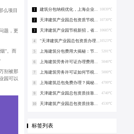
建筑分包纳税优化，上海企业如何“节税”上海建筑分包纳税优化
10839℃
1
那么项目
天津建筑产业园总包资质节税，妙招连连看！天津建筑产业园总包资质节税优化
10730℃
2
天津建筑产业园节税新招，省钱大法好嗨哟！天津建筑产业园总包资质节税优化
10685℃
问题，更
3
“天津建筑产业园总包资质办理”轻松get，关键步骤大揭秘！天津建筑产业园总包资质办理
10523℃
4
烟”。而
上海建筑分包费用大揭秘：节税攻略与股权布局艺术上海建筑分包有什么费用
5201℃
5
。
上海建筑劳务许可证办理费用揭秘，省钱有妙招！上海建筑劳务许可证办理费用是多少
5046℃
6
万别被那
上海建筑劳务许可证如何节税上海建筑劳务许可证如何节税
5000℃
7
业园可以
上海建筑总包免费办理？揭秘节税高招！上海建筑总包免费办理吗？
4799℃
8
天津建筑产业园总包资质挂靠的那些事儿天津建筑产业园总包资质挂靠
4740℃
9
天津建筑产业园总包资质挂靠的那些事儿天津建筑产业园总包资质挂靠
4530℃
10
标签列表