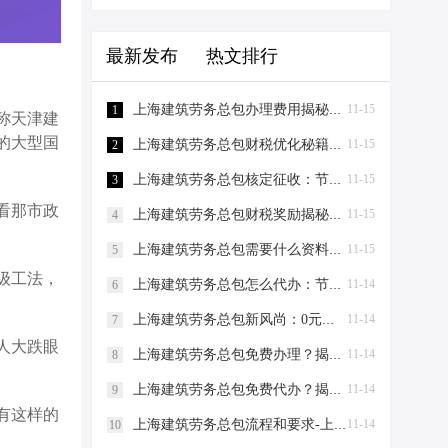
最新发布
热文排行
上海建筑劳务总包办理费用揭秘：0元注册，轻松成老板！-上海建筑劳务总包办理费用
11-15
1
称天津建
的大型国
上海建筑劳务总包财税优化秘籍！0元办资质，节税高达80%-上海建筑劳务总包财税优化
11-15
2
上海建筑劳务总包核定征收：节税新策略，助力企业轻装上阵！-上海建筑劳务总包核定征收
11-15
3
看那市政
上海建筑劳务总包财税奖励揭秘：节税百万不是梦！-上海建筑劳务总包财税奖励
11-15
4
上海建筑劳务总包需要什么资料？-上海建筑劳务总包需要什么资料
11-15
5
级工法，
上海建筑劳务总包怎么代办：节税妙招大揭秘！-上海建筑劳务总包怎么代办
11-14
6
上海建筑劳务总包新风尚：0元注册，节税有道，爱税宝助力企业轻装上阵！-上海建筑劳务总包需要到场吗？
11-14
7
人大跌眼
上海建筑劳务总包免费办理？揭秘节税新策略！-上海建筑劳务总包免费办理吗？
11-14
8
上海建筑劳务总包免费代办？揭秘节税新策略，让您轻松成老板！-上海建筑劳务总包免费代办吗？
11-14
9
有这样的
上海建筑劳务总包流程和要求-上海建筑劳务总包流程和要求
11-14
10