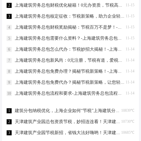
上海建筑劳务总包财税优化秘籍！0元办资质，节税高达80%-上海建筑劳务总包财税优化
11-15
2
上海建筑劳务总包核定征收：节税新策略，助力企业轻装上阵！-上海建筑劳务总包核定征收
11-15
3
上海建筑劳务总包财税奖励揭秘：节税百万不是梦！-上海建筑劳务总包财税奖励
11-15
4
上海建筑劳务总包需要什么资料？-上海建筑劳务总包需要什么资料
11-15
5
上海建筑劳务总包怎么代办：节税妙招大揭秘！-上海建筑劳务总包怎么代办
11-14
6
上海建筑劳务总包新风尚：0元注册，节税有道，爱税宝助力企业轻装上阵！-上海建筑劳务总包需要到场吗？
11-14
7
上海建筑劳务总包免费办理？揭秘节税新策略！-上海建筑劳务总包免费办理吗？
11-14
8
上海建筑劳务总包免费代办？揭秘节税新策略，让您轻松成老板！-上海建筑劳务总包免费代办吗？
11-14
9
上海建筑劳务总包流程和要求-上海建筑劳务总包流程和要求
11-14
10
建筑分包纳税优化，上海企业如何“节税”上海建筑分包纳税优化
10839℃
1
天津建筑产业园总包资质节税，妙招连连看！天津建筑产业园总包资质节税优化
10730℃
2
天津建筑产业园节税新招，省钱大法好嗨哟！天津建筑产业园总包资质节税优化
10685℃
3